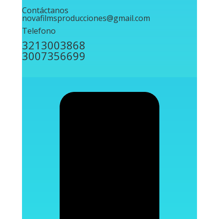
Contáctanos
novafilmsproducciones@gmail.com
Telefono
3213003868
3007356699