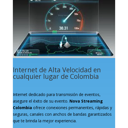
Internet de Alta Velocidad en
cualquier lugar de Colombia
Internet dedicado para transmisión de eventos,
asegure el éxito de su evento.
Nova Streaming
Colombia
ofrece conexiones permanentes, rápidas y
seguras, canales con anchos de bandas garantizados
que te brinda la mejor experiencia.